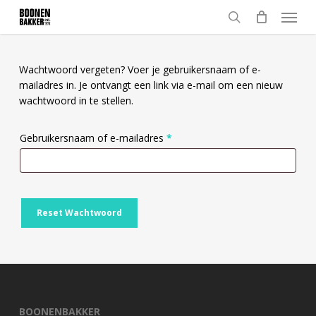
Skip
Menu
to
search
main
content
Wachtwoord vergeten? Voer je gebruikersnaam of e-
mailadres in. Je ontvangt een link via e-mail om een nieuw
wachtwoord in te stellen.
Vereist
Gebruikersnaam of e-mailadres
*
Reset Wachtwoord
BOONENBAKKER