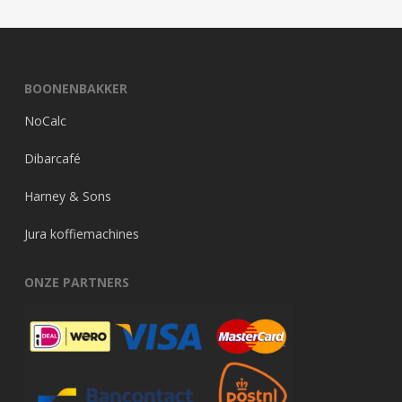
BOONENBAKKER
NoCalc
Dibarcafé
Harney & Sons
Jura koffiemachines
ONZE PARTNERS