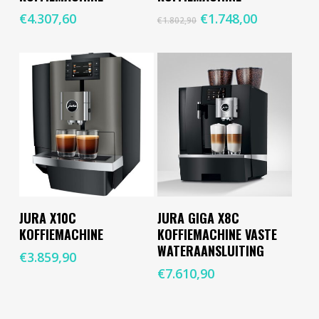
Oorspronkelijke
Huidige
€
4.307,60
€
1.748,00
€
1.802,90
prijs
prijs
was:
is:
€1.802,90.
€1.748,00.
Toevoegen Aan
Toevoegen Aan
JURA X10C
JURA GIGA X8C
Winkelwagen
Winkelwagen
KOFFIEMACHINE
KOFFIEMACHINE VASTE
WATERAANSLUITING
€
3.859,90
€
7.610,90