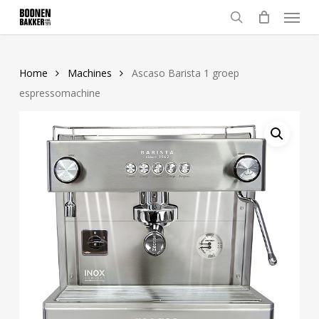
Skip
Menu
to
search
main
content
Home
Machines
Ascaso Barista 1 groep
espressomachine