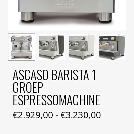
ASCASO BARISTA 1
GROEP
ESPRESSOMACHINE
Prijskla
€
2.929,00
-
€
3.230,00
€2.929,
tot