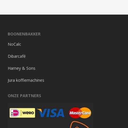
kan
€6.353,00
gekozen
worden
op
de
BOONENBAKKER
productpagina
NoCalc
Dibarcafé
Harney & Sons
Jura koffiemachines
ONZE PARTNERS