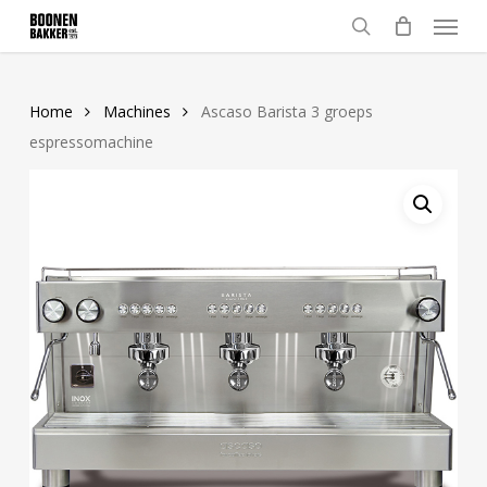
Skip
Menu
to
search
main
content
Home
Machines
Ascaso Barista 3 groeps
espressomachine