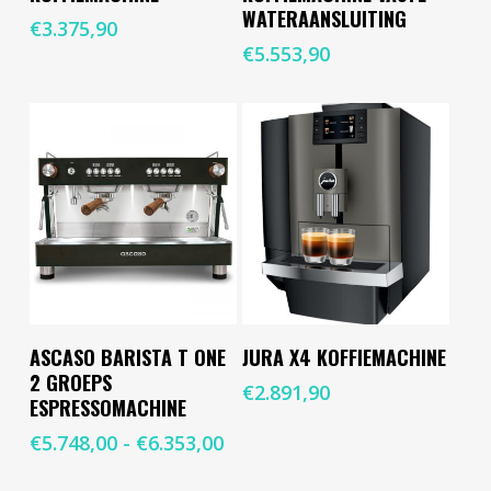
WATERAANSLUITING
€
3.375,90
€
5.553,90
Dit
Opties Selecteren
Toevoegen Aan
ASCASO BARISTA T ONE
JURA X4 KOFFIEMACHINE
product
Winkelwagen
2 GROEPS
heeft
€
2.891,90
ESPRESSOMACHINE
meerdere
variaties.
Prijsklasse:
€
5.748,00
-
€
6.353,00
Deze
€5.748,00
optie
tot