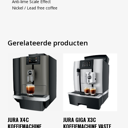
Anti-lime Scale Effect
Nickel / Lead free coffee
Gerelateerde producten
Toevoegen Aan
Toevoegen Aan
JURA X4C
JURA GIGA X3C
Winkelwagen
Winkelwagen
KOFFIEMACHINE
KOFFIEMACHINE VASTE