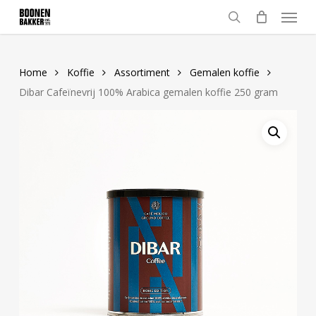
Skip
Menu
to
search
main
content
Home
Koffie
Assortiment
Gemalen koffie
Dibar Cafeïnevrij 100% Arabica gemalen koffie 250 gram