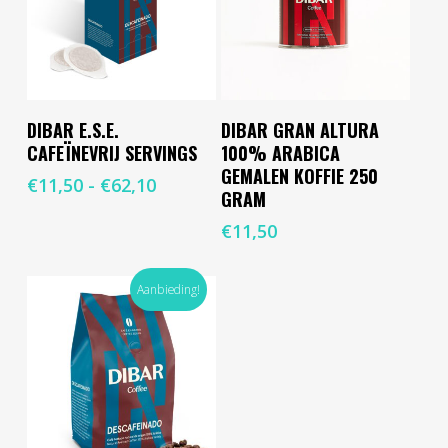
Dit
Opties Selecteren
Toevoegen Aan
DIBAR E.S.E.
DIBAR GRAN ALTURA
product
Winkelwagen
CAFEÏNEVRIJ SERVINGS
100% ARABICA
heeft
GEMALEN KOFFIE 250
meerdere
Prijsklasse:
€
11,50
-
€
62,10
GRAM
variaties.
€11,50
Deze
tot
€
11,50
optie
€62,10
kan
gekozen
Aanbieding!
worden
op
de
productpagina