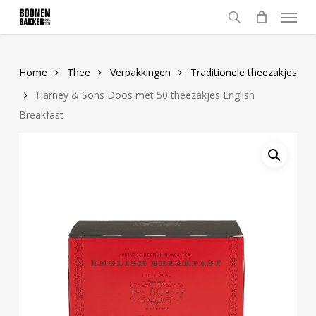
Skip
Menu
to
search
main
content
Home
Thee
Verpakkingen
Traditionele theezakjes
Harney & Sons Doos met 50 theezakjes English
Breakfast