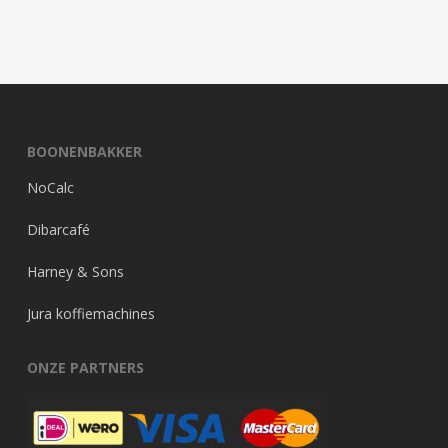
BOONENBAKKER
NoCalc
Dibarcafé
Harney & Sons
Jura koffiemachines
ONZE PARTNERS