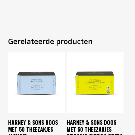
Gerelateerde producten
Lees Verder
Toevoegen Aan
HARNEY & SONS DOOS
HARNEY & SONS DOOS
Winkelwagen
MET 50 THEEZAKJES
MET 50 THEEZAKJES