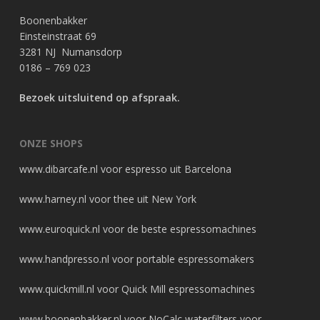
Boonenbakker
Einsteinstraat 69
3281 NJ Numansdorp
0186 – 769 023
Bezoek uitsluitend op afspraak.
ONZE SHOPS
www.dibarcafe.nl
voor espresso uit Barcelona
www.harney.nl
voor thee uit New York
www.euroquick.nl
voor de beste espressomachines
www.handpresso.nl
voor portable espressomakers
www.quickmill.nl
voor Quick Mill espressomachines
www.boonenbakker.nl
voor NoCalc waterfilters voor