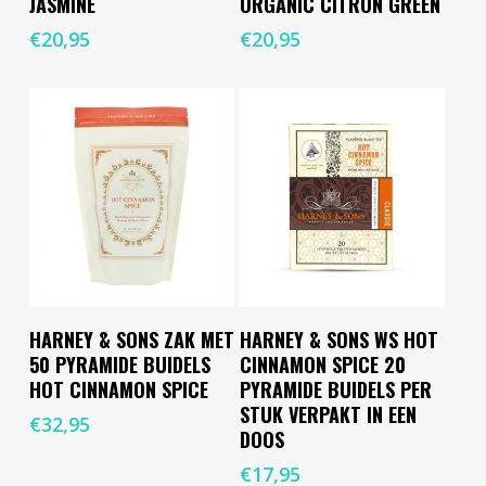
JASMINE
ORGANIC CITRON GREEN
€
20,95
€
20,95
Toevoegen Aan
Toevoegen Aan
HARNEY & SONS ZAK MET
HARNEY & SONS WS HOT
Winkelwagen
Winkelwagen
50 PYRAMIDE BUIDELS
CINNAMON SPICE 20
HOT CINNAMON SPICE
PYRAMIDE BUIDELS PER
STUK VERPAKT IN EEN
€
32,95
DOOS
€
17,95