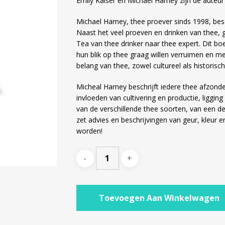
Emily Kaiser en Michael Harney zijn de auteur
€19,95.
€9,95.
Michael Harney, thee proever sinds 1998, besch
Naast het veel proeven en drinken van thee, 
Tea
van thee drinker naar thee expert. Dit bo
hun blik op thee graag willen verruimen en me
belang van thee, zowel cultureel als historisch
Micheal Harney beschrijft iedere thee afzonde
invloeden van cultivering en productie, liggin
van de verschillende thee soorten, van een del
zet advies en beschrijvingen van geur, kleur 
worden!
Toevoegen Aan Winkelwagen