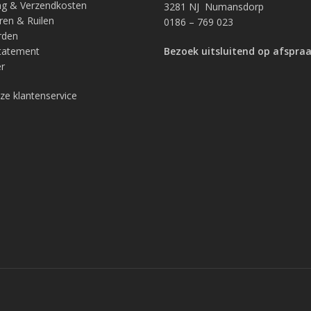
ng & Verzendkosten
3281 NJ Numansdorp
ren & Ruilen
0186 – 769 023
rden
Statement
Bezoek uitsluitend op afspra
r
ze klantenservice