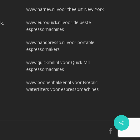
www.harney.nl
voor thee uit New York
www.euroquick.nl
voor de beste
ak.
espressomachines
www.handpresso.nl
voor portable
espressomakers
www.quickmill.nl
voor Quick Mill
espressomachines
www.boonenbakker.nl
voor NoCalc
waterfilters voor espressomachines
Share
facebook