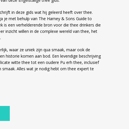
 van deze Engelstalige thee gids.
rijft in deze gids wat hij geleerd heeft over thee.
ga je met behulp van
The Harney & Sons Guide to
ek is een verhelderende bron voor die thee drinkers die
er inzicht willen in de complexe wereld van thee, het
.
rlijk, waar ze uniek zijn qua smaak, maar ook de
g en historie komen aan bod. Een levendige beschrijving
icate witte thee tot een oudere Pu erh thee, inclusief
en smaak. Alles wat je nodig hebt om thee expert te