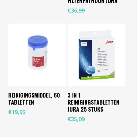
FILTERPATROON JURA
€
36,99
Toevoegen Aan
Toevoegen Aan
REINIGINGSMIDDEL, 60
3 IN 1
Winkelwagen
Winkelwagen
TABLETTEN
REINIGINGSTABLETTEN
JURA 25 STUKS
€
19,95
€
35,09