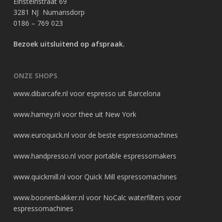
Einsteinstraat 69
3281 NJ Numansdorp
0186 – 769 023
Bezoek uitsluitend op afspraak.
ONZE SHOPS
www.dibarcafe.nl
voor espresso uit Barcelona
www.harney.nl
voor thee uit New York
www.euroquick.nl
voor de beste espressomachines
www.handpresso.nl
voor portable espressomakers
www.quickmill.nl
voor Quick Mill espressomachines
www.boonenbakker.nl
voor NoCalc waterfilters voor
espressomachines