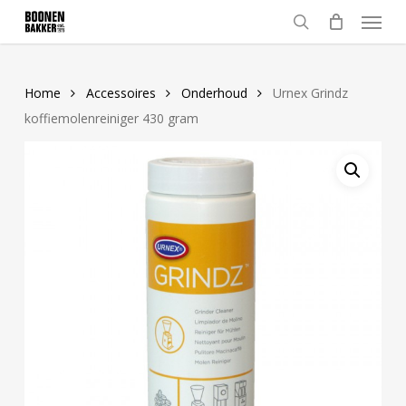
Skip
Menu
to
search
main
content
Home
Accessoires
Onderhoud
Urnex Grindz
koffiemolenreiniger 430 gram