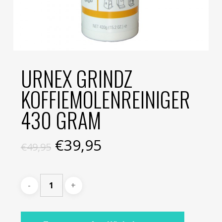
URNEX GRINDZ
KOFFIEMOLENREINIGER
430 GRAM
Oorspronkelijke
Huidige
€
39,95
€
49,95
prijs
prijs
was:
is:
€49,95.
€39,95.