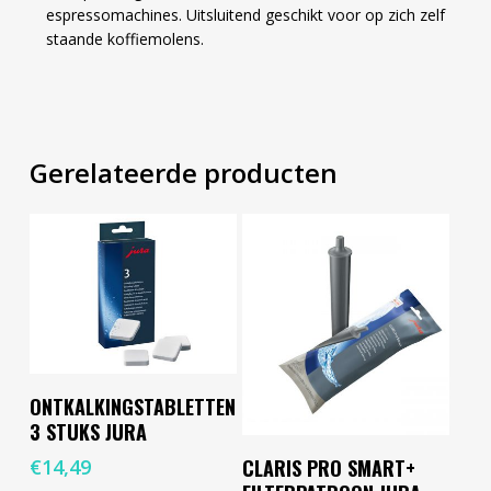
espressomachines. Uitsluitend geschikt voor op zich zelf
staande koffiemolens.
Gerelateerde producten
Toevoegen Aan
ONTKALKINGSTABLETTEN
Winkelwagen
3 STUKS JURA
Toevoegen Aan
€
14,49
CLARIS PRO SMART+
Winkelwagen