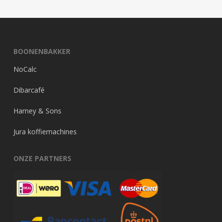
BOONENBAKKER
NoCalc
Dibarcafé
Harney & Sons
Jura koffiemachines
ONZE PARTNERS