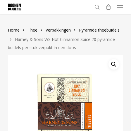
Skip
Menu
to
search
main
content
Home
Thee
Verpakkingen
Pyramide theebuidels
Harney & Sons WS Hot Cinnamon Spice 20 pyramide
buidels per stuk verpakt in een doos