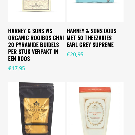
Toevoegen Aan
Toevoegen Aan
HARNEY & SONS WS
HARNEY & SONS DOOS
Winkelwagen
Winkelwagen
ORGANIC ROOIBOS CHAI
MET 50 THEEZAKJES
20 PYRAMIDE BUIDELS
EARL GREY SUPREME
PER STUK VERPAKT IN
€
20,95
EEN DOOS
€
17,95