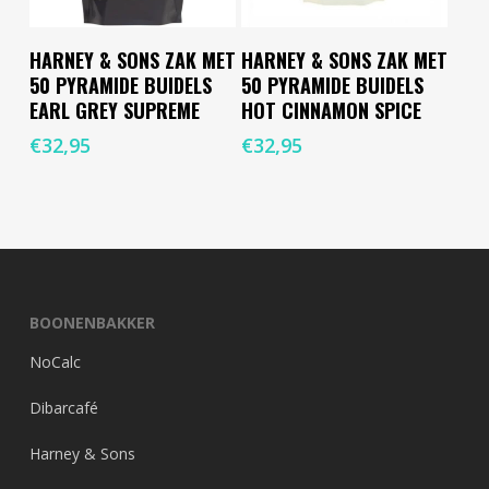
Toevoegen Aan
Toevoegen Aan
HARNEY & SONS ZAK MET
HARNEY & SONS ZAK MET
Winkelwagen
Winkelwagen
50 PYRAMIDE BUIDELS
50 PYRAMIDE BUIDELS
EARL GREY SUPREME
HOT CINNAMON SPICE
€
32,95
€
32,95
BOONENBAKKER
NoCalc
Dibarcafé
Harney & Sons