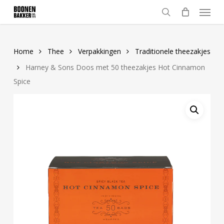
Skip
Menu
to
search
main
content
Home
Thee
Verpakkingen
Traditionele theezakjes
Harney & Sons Doos met 50 theezakjes Hot Cinnamon
Spice