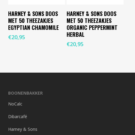
Toevoegen Aan
Toevoegen Aan
HARNEY & SONS DOOS
HARNEY & SONS DOOS
Winkelwagen
Winkelwagen
MET 50 THEEZAKJES
MET 50 THEEZAKJES
EGYPTIAN CHAMOMILE
ORGANIC PEPPERMINT
HERBAL
€
20,95
€
20,95
BOONENBAKKER
NoCalc
Dibarcafé
Harney & Sons