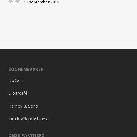
13 september 2016
BOONENBAKKER
NoCalc
Dibarcafé
Harney & Sons
Jura koffiemachines
ONZE PARTNERS