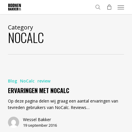
Skip
Menu
to
search
main
content
Category
NOCALC
Ervaringen
met
Blog
NoCalc
review
NoCalc
ERVARINGEN MET NOCALC
Op deze pagina delen wij graag een aantal ervaringen van
tevreden gebruikers van NoCalc. Reviews…
Wessel Bakker
19 september 2016