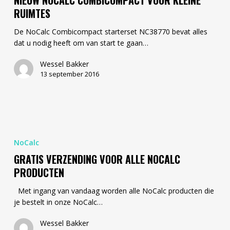
NIEUW NOCALC COMBICOMPACT VOOR KLEINE
kleine
RUIMTES
ruimtes
De NoCalc Combicompact starterset NC38770 bevat alles
dat u nodig heeft om van start te gaan…
Wessel Bakker
13 september 2016
Gratis
Verzending
NoCalc
voor
GRATIS VERZENDING VOOR ALLE NOCALC
alle
NoCalc
PRODUCTEN
producten
Met ingang van vandaag worden alle NoCalc producten die
je bestelt in onze NoCalc…
Wessel Bakker