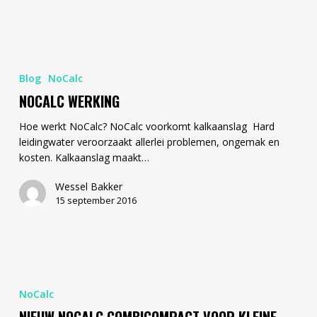
NoCalc
werking
Blog
NoCalc
NOCALC WERKING
Hoe werkt NoCalc? NoCalc voorkomt kalkaanslag Hard
leidingwater veroorzaakt allerlei problemen, ongemak en
kosten. Kalkaanslag maakt…
Wessel Bakker
15 september 2016
Nieuw
NoCalc
NoCalc
CombiCompact
voor